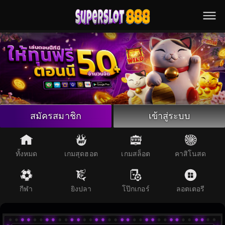
ทั้งหมด
เกมสล็อต
คาสิโนสด
กีฬา
ยิงปลา
ลอตเตอรี
สมัครสมาชิก
เข้าสู่ระบบ
โป๊กเกอร์
Line
ทั้งหมด
เกมสุดฮอต
เกมสล็อต
คาสิโนสด
Telegram
กีฬา
ยิงปลา
โป๊กเกอร์
ลอตเตอรี
แชท