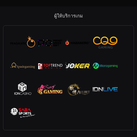
ผู้ให้บริการเกม