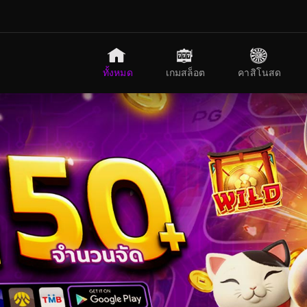
ทั้งหมด
เกมสล็อต
คาสิโนสด