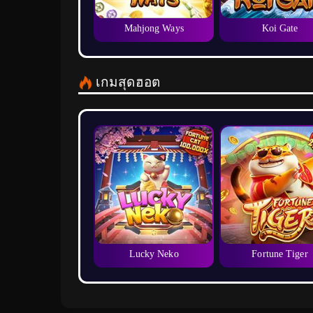
Mahjong Ways
Koi Gate
เกมสุดฮอต
Lucky Neko
Fortune Tiger