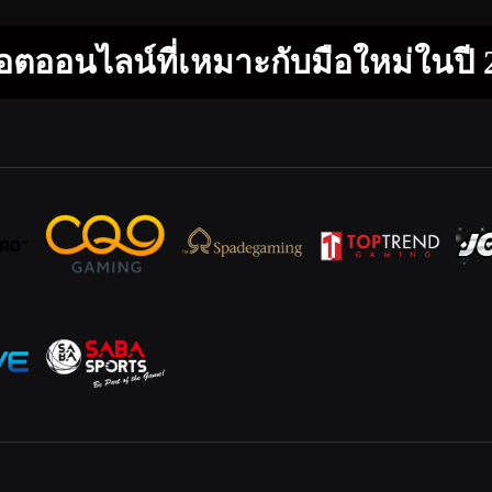
็อตออนไลน์ที่เหมาะกับมือใหม่ในปี 