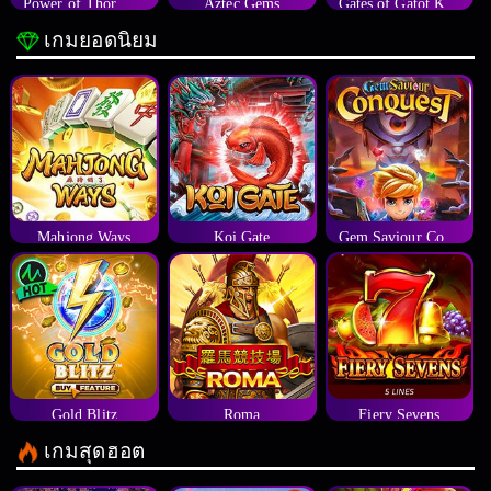
Power of Thor Megaways
Aztec Gems
Gates of Gatot Kaca
เกมยอดนิยม
Mahjong Ways
Koi Gate
Gem Saviour Conquest
Gold Blitz
Roma
Fiery Sevens
เกมสุดฮอต